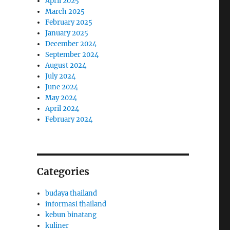
April 2025
March 2025
February 2025
January 2025
December 2024
September 2024
August 2024
July 2024
June 2024
May 2024
April 2024
February 2024
Categories
budaya thailand
informasi thailand
kebun binatang
kuliner