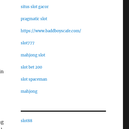
situs slot gacor
pragmatic slot
https://www.baddboyscafe.com/
slot777
mahjong slot
slot bet 200
in
slot spaceman
mahjong
slot88
ng