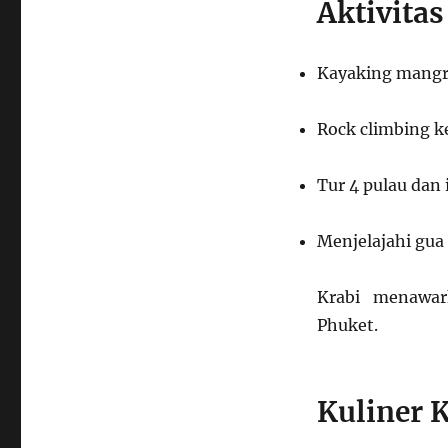
Aktivitas
Kayaking mang
Rock climbing k
Tur 4 pulau dan
Menjelajahi gua
Krabi menawar
Phuket.
Kuliner 