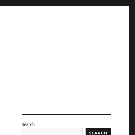
Search
SEARCH