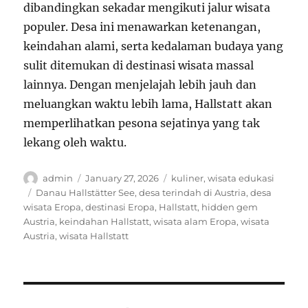
dibandingkan sekadar mengikuti jalur wisata
populer. Desa ini menawarkan ketenangan,
keindahan alami, serta kedalaman budaya yang
sulit ditemukan di destinasi wisata massal
lainnya. Dengan menjelajah lebih jauh dan
meluangkan waktu lebih lama, Hallstatt akan
memperlihatkan pesona sejatinya yang tak
lekang oleh waktu.
Author
Posted
Categories
admin
January 27, 2026
kuliner
,
wisata edukasi
on
Tags
Danau Hallstätter See
,
desa terindah di Austria
,
desa
wisata Eropa
,
destinasi Eropa
,
Hallstatt
,
hidden gem
Austria
,
keindahan Hallstatt
,
wisata alam Eropa
,
wisata
Austria
,
wisata Hallstatt