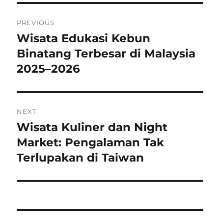
Post
PREVIOUS
navigation
Wisata Edukasi Kebun
Previous
post:
Binatang Terbesar di Malaysia
2025–2026
NEXT
Wisata Kuliner dan Night
Next
post:
Market: Pengalaman Tak
Terlupakan di Taiwan