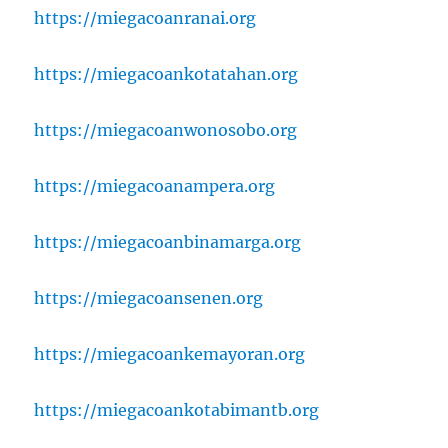
https://miegacoanranai.org
https://miegacoankotatahan.org
https://miegacoanwonosobo.org
https://miegacoanampera.org
https://miegacoanbinamarga.org
https://miegacoansenen.org
https://miegacoankemayoran.org
https://miegacoankotabimantb.org