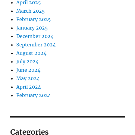
April 2025
March 2025
February 2025
January 2025
December 2024
September 2024
August 2024
July 2024
June 2024
May 2024
April 2024
February 2024
Categories