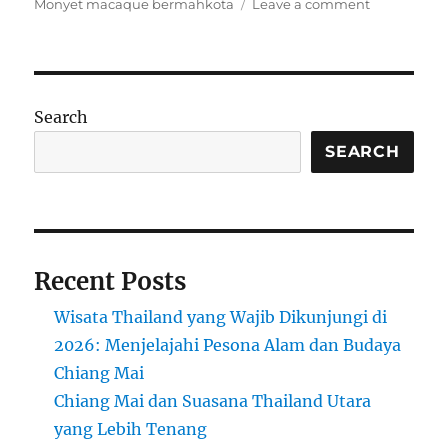
on
Monyet macaque bermahkota
Leave a comment
Festival
Unik
Thailand:
Monkey
Buffet
Search
di
Desa
SEARCH
Lopburi
Recent Posts
Wisata Thailand yang Wajib Dikunjungi di
2026: Menjelajahi Pesona Alam dan Budaya
Chiang Mai
Chiang Mai dan Suasana Thailand Utara
yang Lebih Tenang