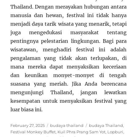
Thailand. Dengan merayakan hubungan antara
manusia dan hewan, festival ini tidak hanya
menjadi daya tarik wisata yang menarik, tetapi
juga mengedukasi masyarakat tentang
pentingnya pelestarian lingkungan. Bagi para
wisatawan, menghadiri festival ini adalah
pengalaman yang tidak akan terlupakan, di
mana mereka dapat menyaksikan keceriaan
dan keunikan monyet-monyet di tengah
suasana yang meriah. Jika Anda berencana
mengunjungi Thailand, jangan lewatkan
kesempatan untuk menyaksikan festival yang
luar biasa ini.
Posted
Categories
Tags
February 27, 2025
budaya thailand
budaya Thailand
,
on
Festival Monkey Buffet
,
Kuil Phra Prang Sam Yot
,
Lopburi
,