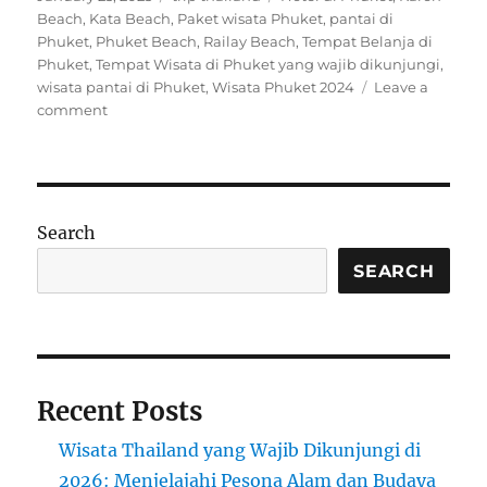
on
Beach
,
Kata Beach
,
Paket wisata Phuket
,
pantai di
Phuket
,
Phuket Beach
,
Railay Beach
,
Tempat Belanja di
Phuket
,
Tempat Wisata di Phuket yang wajib dikunjungi
,
wisata pantai di Phuket
,
Wisata Phuket 2024
Leave a
on
comment
Menikmati
Keindahan
Railay
Beach,
Karon
Search
Beach,
dan
SEARCH
Kata
Beach
di
Phuket
Recent Posts
Wisata Thailand yang Wajib Dikunjungi di
2026: Menjelajahi Pesona Alam dan Budaya