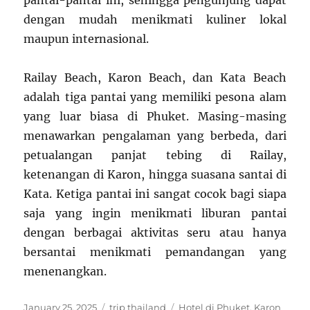
pantai-pantai ini, sehingga pengunjung dapat
dengan mudah menikmati kuliner lokal
maupun internasional.
Railay Beach, Karon Beach, dan Kata Beach
adalah tiga pantai yang memiliki pesona alam
yang luar biasa di Phuket. Masing-masing
menawarkan pengalaman yang berbeda, dari
petualangan panjat tebing di Railay,
ketenangan di Karon, hingga suasana santai di
Kata. Ketiga pantai ini sangat cocok bagi siapa
saja yang ingin menikmati liburan pantai
dengan berbagai aktivitas seru atau hanya
bersantai menikmati pemandangan yang
menenangkan.
Posted
Categories
Tags
January 25, 2025
trip thailand
Hotel di Phuket
,
Karon