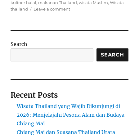
on
kuliner halal
,
makanan Thailand
,
wisata Muslim
,
Wisata
on
thailand
Leave a comment
Mengapa
Thailand
Jadi
Surga
Wisata
Search
Kuliner
Halal
SEARCH
di
Asia
Tenggara
Recent Posts
Wisata Thailand yang Wajib Dikunjungi di
2026: Menjelajahi Pesona Alam dan Budaya
Chiang Mai
Chiang Mai dan Suasana Thailand Utara