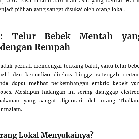
 serta rasa umami dari ikan asin yang kental. Hal i
adi pilihan yang sangat disukai oleh orang lokal.
t: Telur Bebek Mentah yan
 dengan Rempah
dah pernah mendengar tentang balut, yaitu telur beb
buahi dan kemudian direbus hingga setengah matan
Anda dapat melihat perkembangan embrio bebek ya
oses. Meskipun hidangan ini sering dianggap ekstre
makanan yang sangat digemari oleh orang Thailan
ar malam.
rang Lokal Menyukainya?