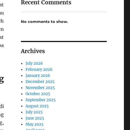
Recent Comments
at
au
eh
No comments to show.
em
at
ba
Archives
July 2026
February 2026
January 2026
g
December 2025
November 2025
October 2025
September 2025
di
August 2025
July 2025
ng
June 2025
g,
May 2025