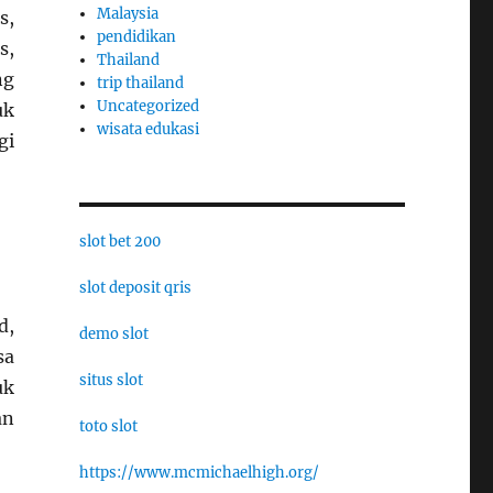
Malaysia
s,
pendidikan
s,
Thailand
ng
trip thailand
Uncategorized
uk
wisata edukasi
gi
slot bet 200
slot deposit qris
d,
demo slot
sa
situs slot
uk
an
toto slot
https://www.mcmichaelhigh.org/