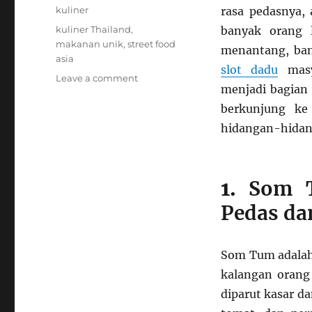
on
Categories
kuliner
rasa pedasnya
Tags
kuliner Thailand
,
banyak orang 
makanan unik
,
street food
menantang, ban
asia
slot dadu
masya
on
Leave a comment
menjadi bagian 
Kuliner
Thailand
berkunjung ke
Paling
hidangan-hidan
Ekstrem
yang
Sebenarnya
Disukai
1.
Som T
Orang
Pedas da
Lokal!
Som Tum adalah 
kalangan orang
diparut kasar da