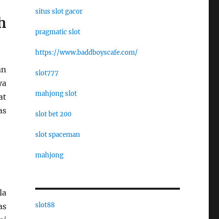
situs slot gacor
h
pragmatic slot
https://www.baddboyscafe.com/
an
slot777
ya
mahjong slot
at
as
slot bet 200
slot spaceman
mahjong
la
slot88
as