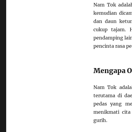
Nam Tok adalah
kemudian dicamp
dan daun ketu
cukup tajam. H
pendamping lain
pencinta rasa pe
Mengapa O
Nam Tok adalah
terutama di da
pedas yang me
menikmati cita
gurih.