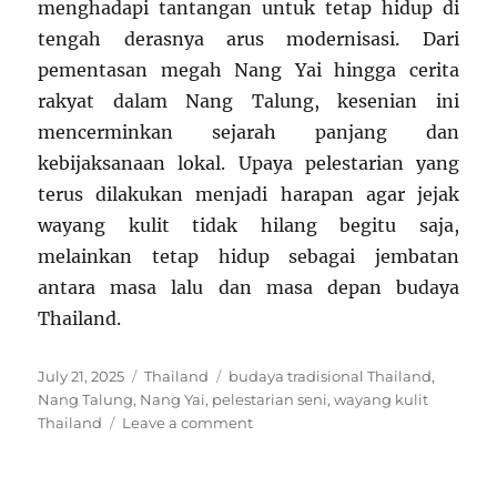
menghadapi tantangan untuk tetap hidup di
tengah derasnya arus modernisasi. Dari
pementasan megah Nang Yai hingga cerita
rakyat dalam Nang Talung, kesenian ini
mencerminkan sejarah panjang dan
kebijaksanaan lokal. Upaya pelestarian yang
terus dilakukan menjadi harapan agar jejak
wayang kulit tidak hilang begitu saja,
melainkan tetap hidup sebagai jembatan
antara masa lalu dan masa depan budaya
Thailand.
Posted
Categories
Tags
July 21, 2025
Thailand
budaya tradisional Thailand
,
on
Nang Talung
,
Nang Yai
,
pelestarian seni
,
wayang kulit
on
Thailand
Leave a comment
Menelusuri
Jejak
Seni