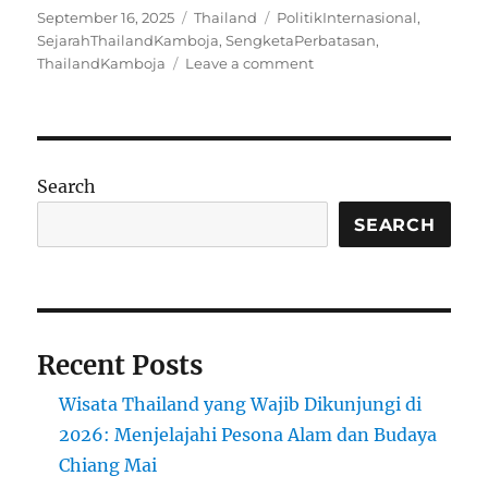
Posted
Categories
Tags
September 16, 2025
Thailand
PolitikInternasional
,
on
SejarahThailandKamboja
,
SengketaPerbatasan
,
on
ThailandKamboja
Leave a comment
5
Alasan
Thailand
dan
Kamboja
Search
Terlibat
Konflik
SEARCH
Recent Posts
Wisata Thailand yang Wajib Dikunjungi di
2026: Menjelajahi Pesona Alam dan Budaya
Chiang Mai