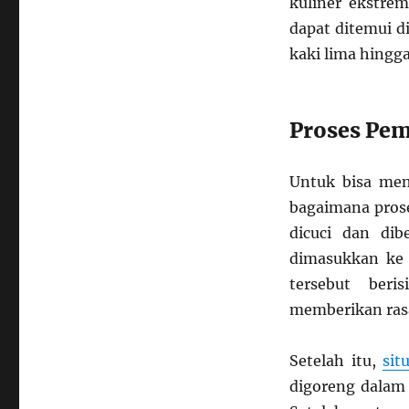
kuliner ekstrem
dapat ditemui d
kaki lima hingg
Proses Pe
Untuk bisa men
bagaimana pros
dicuci dan dib
dimasukkan ke
tersebut ber
memberikan rasa
Setelah itu,
sit
digoreng dalam