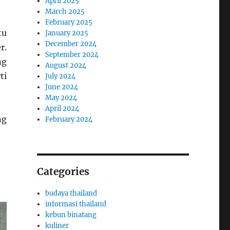
April 2025
March 2025
February 2025
tu
January 2025
December 2024
r.
September 2024
ng
August 2024
ti
July 2024
June 2024
May 2024
April 2024
ng
February 2024
Categories
budaya thailand
informasi thailand
kebun binatang
kuliner