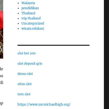
Malaysia
pendidikan
Thailand
trip thailand
Uncategorized
wisata edukasi
slot bet 200
slot deposit qris
de
demo slot
au
di
situs slot
toto slot
ap
https://www.mcmichaelhigh.org/