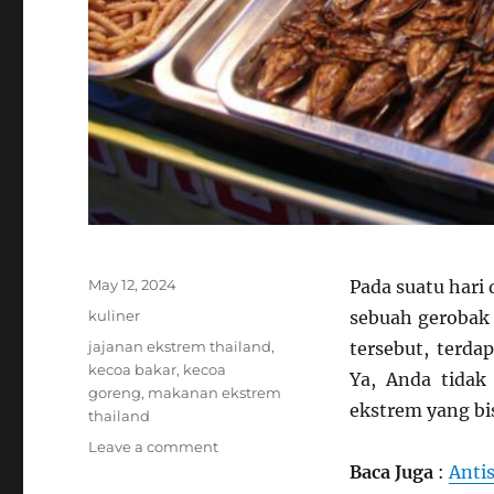
Posted
May 12, 2024
Pada suatu hari
on
Categories
kuliner
sebuah gerobak 
Tags
jajanan ekstrem thailand
,
tersebut, terda
kecoa bakar
,
kecoa
Ya, Anda tidak
goreng
,
makanan ekstrem
ekstrem yang bi
thailand
on
Leave a comment
Kecoa
Baca Juga
:
Anti
Goreng,