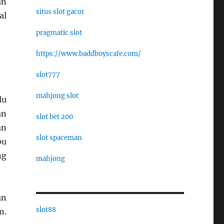
an
situs slot gacor
al
pragmatic slot
https://www.baddboyscafe.com/
slot777
mahjong slot
lu
an
slot bet 200
an
slot spaceman
bu
ng
mahjong
an
slot88
n.