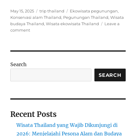
Posted
Categories
Tags
May 15, 2025
trip thailand
Ekowisata pegunungan
,
on
Konservasi alam Thailand
,
Pegunungan Thailand
,
Wisata
budaya Thailand
,
Wisata ekowisata Thailand
Leave a
on
comment
Wisata
Ekowisata
di
Pegunungan
Thailand
Search
SEARCH
Recent Posts
Wisata Thailand yang Wajib Dikunjungi di
2026: Menjelajahi Pesona Alam dan Budaya