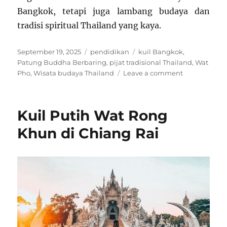
Bangkok, tetapi juga lambang budaya dan
tradisi spiritual Thailand yang kaya.
Posted
Categories
Tags
September 19, 2025
pendidikan
kuil Bangkok
,
on
Patung Buddha Berbaring
,
pijat tradisional Thailand
,
Wat
on
Pho
,
Wisata budaya Thailand
Leave a comment
Wat
Pho
dengan
Kuil Putih Wat Rong
Patung
Buddha
Khun di Chiang Rai
Berbaring
Raksasa