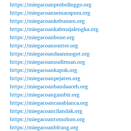
https://miegacoanprobolinggo.org
https://miegacoansemarapura.org
https://miegacoankebumen.org
https://miegacoankabmajalengka.org
https://miegacoanbone.org
https://miegacoansunter.org
https://miegacoandaanmogot.org
https://miegacoansudirman.org
https://miegacoankapuk.org
https://miegacoanpejaten.org
https://miegacoanbandaaceh.org
https://miegacoangambir.org
https://miegacoancasablanca.org
https://miegacoancilandak.org
https://miegacoantomohon.org
https://miegacoanbitung.org