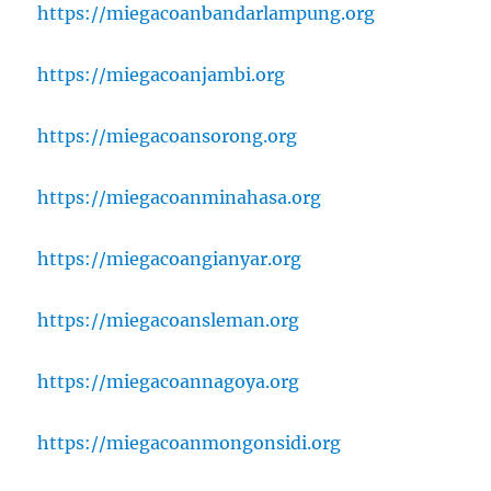
https://miegacoanbandarlampung.org
https://miegacoanjambi.org
https://miegacoansorong.org
https://miegacoanminahasa.org
https://miegacoangianyar.org
https://miegacoansleman.org
https://miegacoannagoya.org
https://miegacoanmongonsidi.org