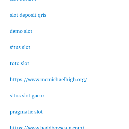
slot deposit qris
demo slot
situs slot
toto slot
https://www.mcmichaelhigh.org/
situs slot gacor
pragmatic slot
https://www.baddboyscafe.com/