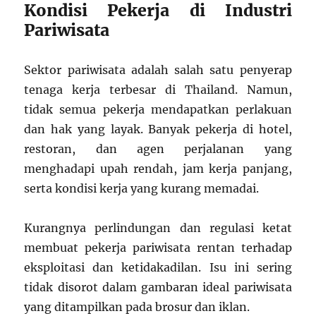
Kondisi Pekerja di Industri
Pariwisata
Sektor pariwisata adalah salah satu penyerap
tenaga kerja terbesar di Thailand. Namun,
tidak semua pekerja mendapatkan perlakuan
dan hak yang layak. Banyak pekerja di hotel,
restoran, dan agen perjalanan yang
menghadapi upah rendah, jam kerja panjang,
serta kondisi kerja yang kurang memadai.
Kurangnya perlindungan dan regulasi ketat
membuat pekerja pariwisata rentan terhadap
eksploitasi dan ketidakadilan. Isu ini sering
tidak disorot dalam gambaran ideal pariwisata
yang ditampilkan pada brosur dan iklan.