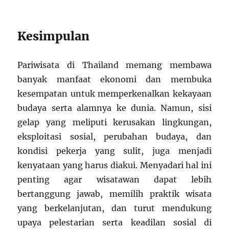
Kesimpulan
Pariwisata di Thailand memang membawa
banyak manfaat ekonomi dan membuka
kesempatan untuk memperkenalkan kekayaan
budaya serta alamnya ke dunia. Namun, sisi
gelap yang meliputi kerusakan lingkungan,
eksploitasi sosial, perubahan budaya, dan
kondisi pekerja yang sulit, juga menjadi
kenyataan yang harus diakui. Menyadari hal ini
penting agar wisatawan dapat lebih
bertanggung jawab, memilih praktik wisata
yang berkelanjutan, dan turut mendukung
upaya pelestarian serta keadilan sosial di