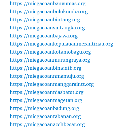
https://miegacoanbanyumas.org
https://miegacoanbulukumba.org
https://miegacoanbintang.org
https://miegacoansintangka.org
https://miegacoanbajawa.org
https://miegacoankepulauanmerantiriau.org
https://miegacoankotamobagu.org
https://miegacoanmurungraya.org
https://miegacoanbimantb.org
https://miegacoannmamuju.org
https://miegacoanmanggaraintt.org
https://miegacoanniasbarat.org
https://miegacoanmagetan.org
https://miegacoanbadung.org
https://miegacoantabanan.org
https://miegacoanacehbesar.org