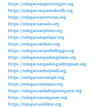
https://miegacoanpeterongan.org
https://miegacoanpamularsih.org
https://miegacoanveteran.org
https://miegacoansolo.org
https://miegacoanjebres.org
https://miegacoanpelajar.org
https://miegacoankuta.org
https://miegacoanpurbalingga.org
https://miegacoanpadanglawas.org
https://miegacoanpadangsidempuan.org
https://miegacoanboyolali.org
https://miegacoansampit.org
https://miegacoanjepara.org
https://miegacoankabupatengarut.org
https://miegacoanungaran.org
https://miegacoanblitar.org