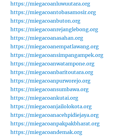
https://miegacoanluwuutara.org
https://miegacoantobasamosir.org
https://miegacoanbuton.org
https://miegacoanrejanglebong.org
https://miegacoanasahan.org
https://miegacoanempatlawang.org
https://miegacoansimpangampek.org
https://miegacoanwatampone.org
https://miegacoanbaritoutara.org
https://miegacoanpurworejo.org
https://miegacoansumbawa.org
https://miegacoankutai.org
https://miegacoanjailolokota.org
https://miegacoanacehpidiejaya.org
https://miegacoanpakpakbharat.org
https://miegacoandemak.org