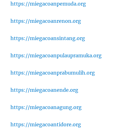
https://miegacoanpemuda.org
https://miegacoanrenon.org
https://miegacoansintang.org
https://miegacoanpulaupramuka.org
https://miegacoanprabumulih.org
https://miegacoanende.org
https://miegacoanagung.org
https://miegacoantidore.org