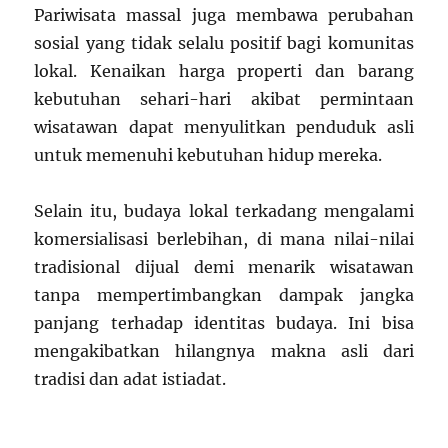
Pariwisata massal juga membawa perubahan
sosial yang tidak selalu positif bagi komunitas
lokal. Kenaikan harga properti dan barang
kebutuhan sehari-hari akibat permintaan
wisatawan dapat menyulitkan penduduk asli
untuk memenuhi kebutuhan hidup mereka.
Selain itu, budaya lokal terkadang mengalami
komersialisasi berlebihan, di mana nilai-nilai
tradisional dijual demi menarik wisatawan
tanpa mempertimbangkan dampak jangka
panjang terhadap identitas budaya. Ini bisa
mengakibatkan hilangnya makna asli dari
tradisi dan adat istiadat.