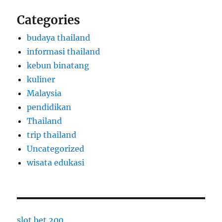
Categories
budaya thailand
informasi thailand
kebun binatang
kuliner
Malaysia
pendidikan
Thailand
trip thailand
Uncategorized
wisata edukasi
slot bet 200