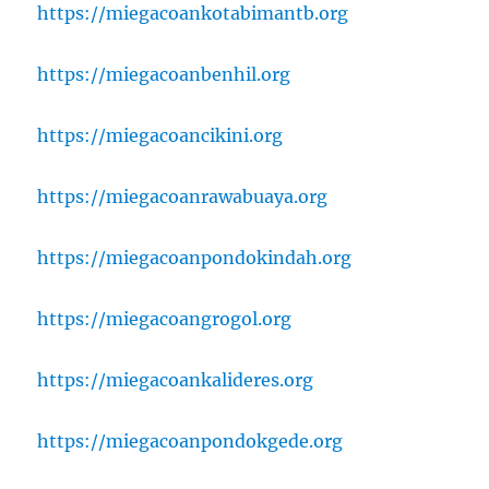
https://miegacoankotabimantb.org
https://miegacoanbenhil.org
https://miegacoancikini.org
https://miegacoanrawabuaya.org
https://miegacoanpondokindah.org
https://miegacoangrogol.org
https://miegacoankalideres.org
https://miegacoanpondokgede.org