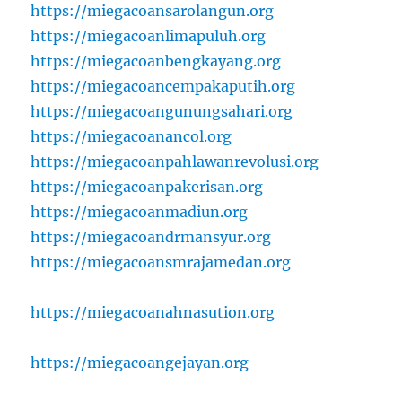
https://miegacoansarolangun.org
https://miegacoanlimapuluh.org
https://miegacoanbengkayang.org
https://miegacoancempakaputih.org
https://miegacoangunungsahari.org
https://miegacoanancol.org
https://miegacoanpahlawanrevolusi.org
https://miegacoanpakerisan.org
https://miegacoanmadiun.org
https://miegacoandrmansyur.org
https://miegacoansmrajamedan.org
https://miegacoanahnasution.org
https://miegacoangejayan.org