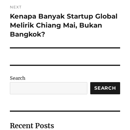
NEXT
Kenapa Banyak Startup Global
Next
post:
Melirik Chiang Mai, Bukan
Bangkok?
Search
SEARCH
Recent Posts