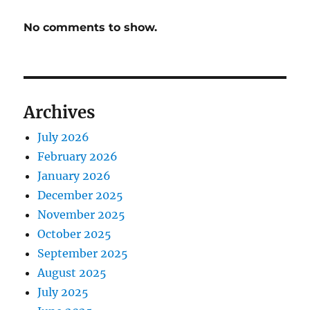
No comments to show.
Archives
July 2026
February 2026
January 2026
December 2025
November 2025
October 2025
September 2025
August 2025
July 2025